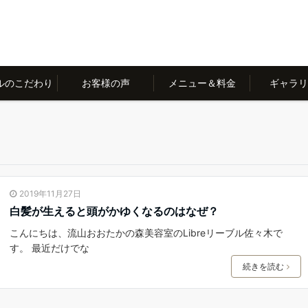
ルのこだわり
お客様の声
メニュー＆料金
ギャラ
2019年11月27日
白髪が生えると頭がかゆくなるのはなぜ？
こんにちは、流山おおたかの森美容室のLibreリーブル佐々木で
す。 最近だけでな
続きを読む