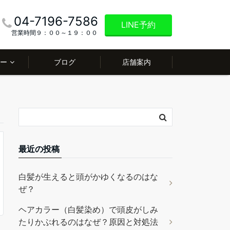
04-7196-7586
LINE予約
営業時間９：００～１９：００
リー
ブログ
店舗案内
最近の投稿
白髪が生えると頭がかゆくなるのはな
ぜ？
ヘアカラー（白髪染め）で頭皮がしみ
たりかぶれるのはなぜ？原因と対処法